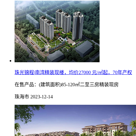
珠光锦程|南湾精装现楼，均价27000 元/㎡起，70年产权
在售产品：(建筑面积)85-120㎡二至三房精装现房
珠海市
2023-12-14