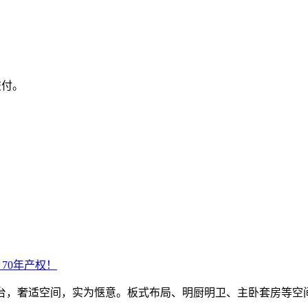
交付。
，70年产权！
米阔景阳台，奢适空间，实为惬意。板式布局、明厨明卫、主卧套房