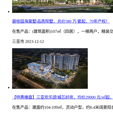
碧桂园海棠墅|品质院墅，总价580 万/套起，70年产权！
在售产品：(建筑面积)107㎡（四居），一梯两户，精装
三亚市
2023-12-12
【特惠楼盘】三亚欢乐颂|城芯好房，均价29000 元/㎡起
在售产品：建面约104-109㎡，灵动户型，约6.4