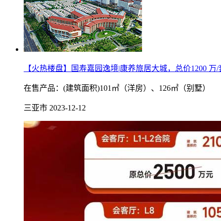
【火热楼盘】国寿嘉园逸境|康养旅居大城，总价1200 万
在售产品：(建筑面积)101㎡（洋房）、126㎡（别墅）
三亚市
2023-12-12