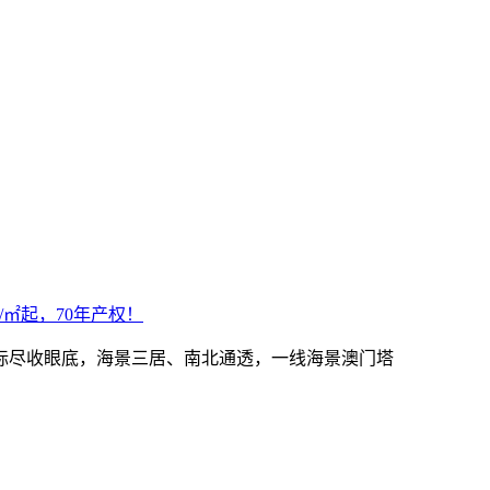
/㎡起，70年产权！
市地标尽收眼底，海景三居、南北通透，一线海景澳门塔