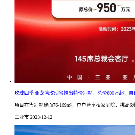
玫瑰四季|亚龙湾玫瑰谷推出特价别墅，总价800万起，
项目在售别墅建面76-169m²，户户皆享私家庭院，挑高
三亚市
2023-12-12