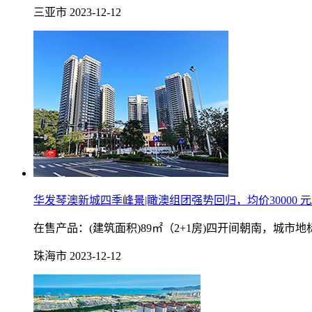
三亚市
2023-12-12
华发琴澳新城四季峰景|瞰澳组团强势回归，均价30000 元
在售产品：(建筑面积)89㎡（2+1房)四开间朝南，城
珠海市
2023-12-12