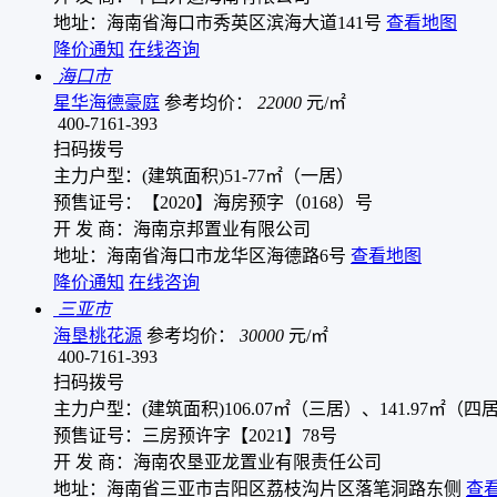
地址：海南省海口市秀英区滨海大道141号
查看地图
降价通知
在线咨询
海口市
星华海德豪庭
参考均价：
22000
元/㎡
400-7161-393
扫码拨号
主力户型：(建筑面积)51-77㎡（一居）
预售证号：【2020】海房预字（0168）号
开 发 商：海南京邦置业有限公司
地址：海南省海口市龙华区海德路6号
查看地图
降价通知
在线咨询
三亚市
海垦桃花源
参考均价：
30000
元/㎡
400-7161-393
扫码拨号
主力户型：(建筑面积)106.07㎡（三居）、141.97㎡（四
预售证号：三房预许字【2021】78号
开 发 商：海南农垦亚龙置业有限责任公司
地址：海南省三亚市吉阳区荔枝沟片区落笔洞路东侧
查