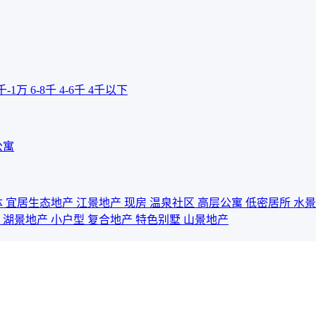
千-1万
6-8千
4-6千
4千以下
公寓
体
宜居生态地产
江景地产
现房
温泉社区
高层公寓
低密居所
水
宅
湖景地产
小户型
复合地产
特色别墅
山景地产