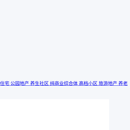
景住宅
公园地产
养生社区
纯商业综合体
高档小区
旅游地产
养老