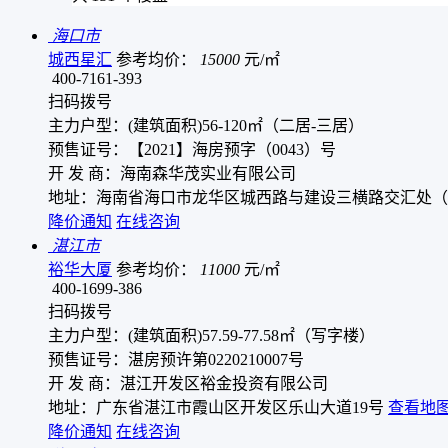
海口市
城西星汇
参考均价：
15000
元/㎡
400-7161-393
扫码拨号
主力户型：(建筑面积)56-120㎡（二居-三居）
预售证号：【2021】海房预字（0043）号
开 发 商：海南森华茂实业有限公司
地址：海南省海口市龙华区城西路与建设三横路交汇处（
降价通知
在线咨询
湛江市
裕华大厦
参考均价：
11000
元/㎡
400-1699-386
扫码拨号
主力户型：(建筑面积)57.59-77.58㎡（写字楼）
预售证号：湛房预许第0220210007号
开 发 商：湛江开发区裕金投资有限公司
地址：广东省湛江市霞山区开发区乐山大道19号
查看地
降价通知
在线咨询