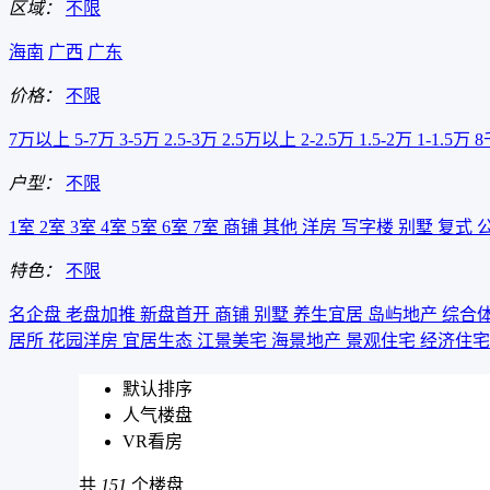
区域：
不限
海南
广西
广东
价格：
不限
7万以上
5-7万
3-5万
2.5-3万
2.5万以上
2-2.5万
1.5-2万
1-1.5万
8
户型：
不限
1室
2室
3室
4室
5室
6室
7室
商铺
其他
洋房
写字楼
别墅
复式
特色：
不限
名企盘
老盘加推
新盘首开
商铺
别墅
养生宜居
岛屿地产
综合
居所
花园洋房
宜居生态
江景美宅
海景地产
景观住宅
经济住
默认排序
人气楼盘
VR看房
共
151
个楼盘