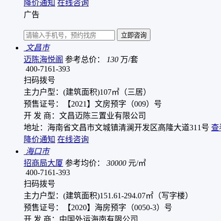
降价通知
在线咨询
广告
文昌市
迈陈海悦阁
参考总价：
130
万/套
400-7161-393
扫码拨号
主力户型：(建筑面积)107㎡（三居）
预售证号：【2021】文房预字（009）号
开 发 商：文昌迈陈三置业有限公司
地址：海南省文昌市文城镇清澜开发区高隆大道311号
查
降价通知
在线咨询
海口市
招商局大厦
参考均价：
30000
元/㎡
400-7161-393
扫码拨号
主力户型：(建筑面积)151.61-294.07㎡（写字楼）
预售证号：【2020】海房预字（0050-3）号
开 发 商：中国外运海南有限公司