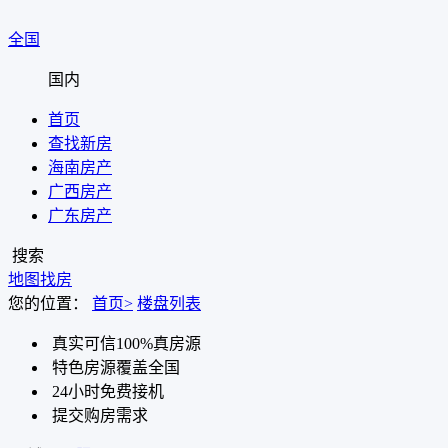
全国
国内
首页
查找新房
海南房产
广西房产
广东房产
搜索
地图找房
您的位置：
首页>
楼盘列表
真实可信100%真房源
特色房源覆盖全国
24小时免费接机
提交购房需求