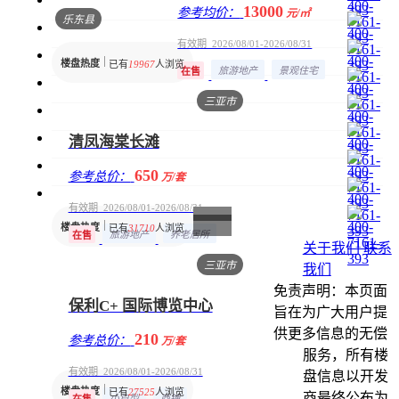
13000
参考均价：
元/㎡
乐东县
有效期 2026/08/01-2026/08/31
楼盘热度
已有
19967
人浏览
旅游地产
景观住宅
在售
三亚市
清凤海棠长滩
650
参考总价：
万/套
有效期 2026/08/01-2026/08/31
楼盘热度
已有
31710
人浏览
旅游地产
养老居所
在售
关于我们
联系
三亚市
我们
免责声明：本页面
保利C+ 国际博览中心
旨在为广大用户提
供更多信息的无偿
210
参考总价：
万/套
服务，所有楼
有效期 2026/08/01-2026/08/31
盘信息以开发
楼盘热度
已有
27525
人浏览
商最终公布为
小户型
商铺