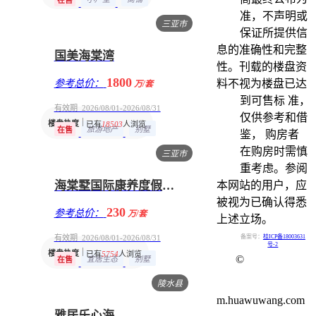
在售
准，不声明或
三亚市
保证所提供信
息的准确性和完整
国美海棠湾
性。刊载的楼盘资
1800
参考总价：
料不视为楼盘已达
万/套
到可售标 准，
有效期 2026/08/01-2026/08/31
仅供参考和借
楼盘热度
已有
18503
人浏览
旅游地产
别墅
在售
鉴， 购房者
在购房时需慎
三亚市
重考虑。参阅
海棠墅国际康养度假中心
本网站的用户，应
被视为已确认得悉
230
参考总价：
万/套
上述立场。
有效期 2026/08/01-2026/08/31
备案号：
桂ICP备18003631
号-2
楼盘热度
已有
5754
人浏览
©
宜居生态
别墅
在售
陵水县
m.huawuwang.com
雅居乐心海