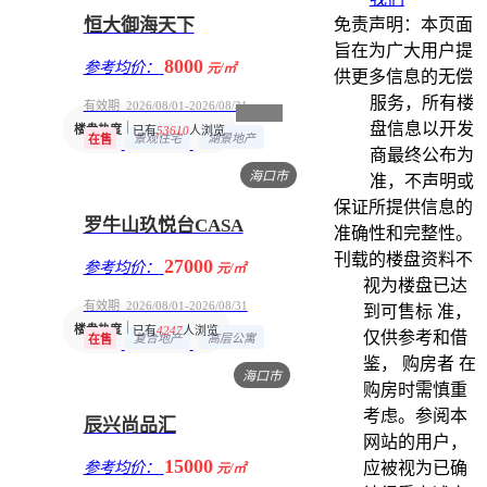
恒大御海天下
免责声明：本页面
旨在为广大用户提
8000
参考均价：
元/㎡
供更多信息的无偿
服务，所有楼
有效期 2026/08/01-2026/08/31
盘信息以开发
楼盘热度
已有
53610
人浏览
景观住宅
湖景地产
在售
商最终公布为
海口市
准，不声明或
保证所提供信息的
罗牛山玖悦台CASA
准确性和完整性。
刊载的楼盘资料不
27000
参考均价：
元/㎡
视为楼盘已达
有效期 2026/08/01-2026/08/31
到可售标 准，
楼盘热度
已有
4247
人浏览
仅供参考和借
复合地产
高层公寓
在售
鉴， 购房者 在
海口市
购房时需慎重
考虑。参阅本
辰兴尚品汇
网站的用户，
15000
参考均价：
应被视为已确
元/㎡