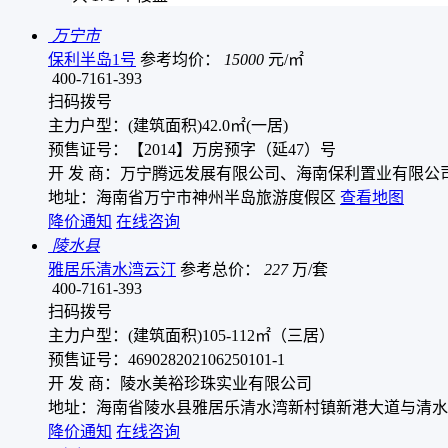
万宁市
保利半岛1号
参考均价：
15000
元/㎡
400-7161-393
扫码拨号
主力户型：(建筑面积)42.0㎡(一居)
预售证号：【2014】万房预字（延47）号
开 发 商：万宁腾远发展有限公司、海南保利置业有限公
地址：海南省万宁市神州半岛旅游度假区
查看地图
降价通知
在线咨询
陵水县
雅居乐清水湾云汀
参考总价：
227
万/套
400-7161-393
扫码拨号
主力户型：(建筑面积)105-112㎡（三居）
预售证号：469028202106250101-1
开 发 商：陵水美裕珍珠实业有限公司
地址：海南省陵水县雅居乐清水湾新村镇新港大道与清水
降价通知
在线咨询