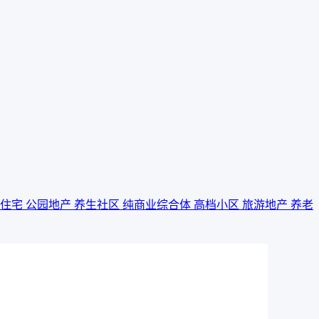
景住宅
公园地产
养生社区
纯商业综合体
高档小区
旅游地产
养老