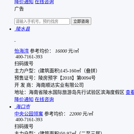
降价通知
在线咨询
广告
陵水县
怡海湾
参考均价：
16000
元/㎡
400-7161-393
扫码拨号
主力户型：(建筑面积)145-160㎡（叠拼）
预售证号：陵房预字【2018】第0094号
开 发 商：海南顺达实业有限公司
地址：海南省陵水国际旅游岛先行试验区滨海度假区
查
降价通知
在线咨询
海口市
中央公园领寓
参考均价：
22000
元/㎡
400-7161-393
扫码拨号
主力户型：(建筑面积)50-97㎡（二至三居）