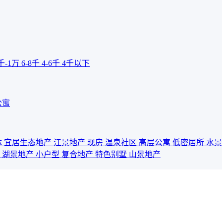
千-1万
6-8千
4-6千
4千以下
公寓
体
宜居生态地产
江景地产
现房
温泉社区
高层公寓
低密居所
水
宅
湖景地产
小户型
复合地产
特色别墅
山景地产