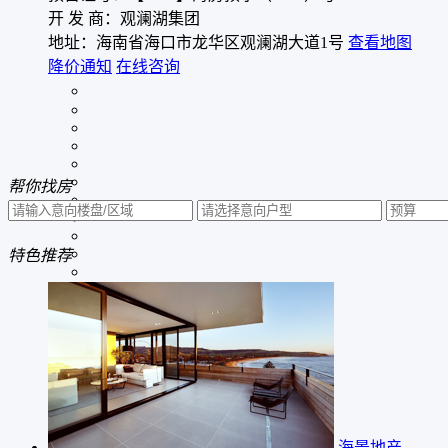
开 发 商：观澜湖集团
地址：海南省海口市龙华区观澜湖大道1号
查看地图
降价通知
在线咨询
帮你
找房
特色
推荐
海景地产