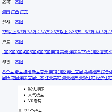
区域：
不限
海南
广西
广东
价格：
不限
7万以上
5-7万
3-5万
2.5-3万
2.5万以上
2-2.5万
1.5-2万
1-1.5万
8
户型：
不限
1室
2室
3室
4室
5室
6室
7室
商铺
其他
洋房
写字楼
别墅
复式
特色：
不限
名企盘
老盘加推
新盘首开
商铺
别墅
养生宜居
岛屿地产
综合
居所
花园洋房
宜居生态
江景美宅
海景地产
景观住宅
经济住
默认排序
人气楼盘
VR看房
共
171
个楼盘