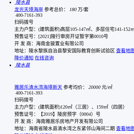
陵水县
龙光天境海岸
参考总价：
180
万/套
400-7161-393
扫码拨号
主力户型：(建筑面积)高层105-147㎡、多层住宅141-15
预售证号：[2021]陵行审房开证暂字第0010号
开 发 商：海南金骏置业有限公司
地址：陵水黎族自治县黎安国际教育创新试验区
查看地
降价通知
在线咨询
陵水县
雅居乐清水湾海境新天
参考均价：
20000
元/㎡
400-7161-393
扫码拨号
主力户型：(建筑面积)120㎡（三居）、159㎡（四居）
预售证号：【2019】陵房预字（0004）号
开 发 商：海南雅居乐房地产开发有限公司
地址：海南省陵水县清水湾之东紧邻山海间二期
查看地