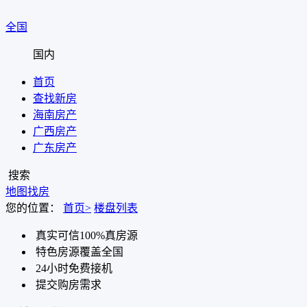
全国
国内
首页
查找新房
海南房产
广西房产
广东房产
搜索
地图找房
您的位置：
首页>
楼盘列表
真实可信100%真房源
特色房源覆盖全国
24小时免费接机
提交购房需求